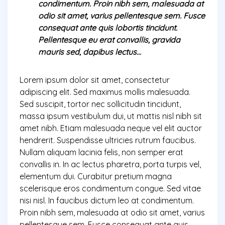
condimentum. Proin nibh sem, malesuada at
odio sit amet, varius pellentesque sem. Fusce
consequat ante quis lobortis tincidunt.
Pellentesque eu erat convallis, gravida
mauris sed, dapibus lectus…
Lorem ipsum dolor sit amet, consectetur
adipiscing elit. Sed maximus mollis malesuada.
Sed suscipit, tortor nec sollicitudin tincidunt,
massa ipsum vestibulum dui, ut mattis nisl nibh sit
amet nibh. Etiam malesuada neque vel elit auctor
hendrerit. Suspendisse ultricies rutrum faucibus.
Nullam aliquam lacinia felis, non semper erat
convallis in. In ac lectus pharetra, porta turpis vel,
elementum dui. Curabitur pretium magna
scelerisque eros condimentum congue. Sed vitae
nisi nisl. In faucibus dictum leo at condimentum.
Proin nibh sem, malesuada at odio sit amet, varius
pellentesque sem. Fusce consequat ante quis