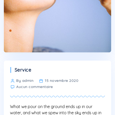
Categories
Service
Post
By admin
15 novembre 2020
sur
author
Aucun commentaire
Water
is
part
What we pour on the ground ends up in our
of
water, and what we spew into the sky ends up in
a