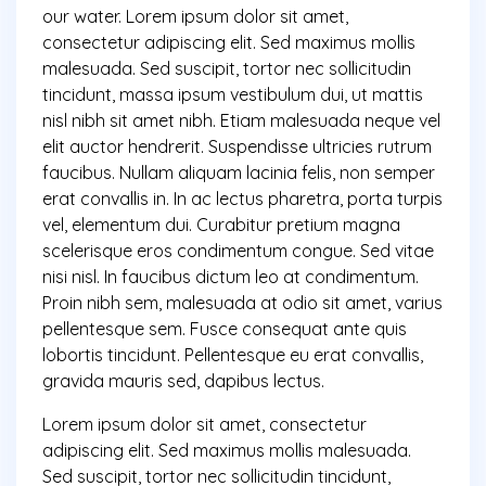
deeply
our water. Lorem ipsum dolor sit amet,
interconnected
consectetur adipiscing elit. Sed maximus mollis
system
malesuada. Sed suscipit, tortor nec sollicitudin
tincidunt, massa ipsum vestibulum dui, ut mattis
nisl nibh sit amet nibh. Etiam malesuada neque vel
elit auctor hendrerit. Suspendisse ultricies rutrum
faucibus. Nullam aliquam lacinia felis, non semper
erat convallis in. In ac lectus pharetra, porta turpis
vel, elementum dui. Curabitur pretium magna
scelerisque eros condimentum congue. Sed vitae
nisi nisl. In faucibus dictum leo at condimentum.
Proin nibh sem, malesuada at odio sit amet, varius
pellentesque sem. Fusce consequat ante quis
lobortis tincidunt. Pellentesque eu erat convallis,
gravida mauris sed, dapibus lectus.
Lorem ipsum dolor sit amet, consectetur
adipiscing elit. Sed maximus mollis malesuada.
Sed suscipit, tortor nec sollicitudin tincidunt,