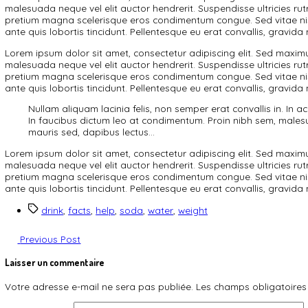
Fast Facts On Drinking Water
Home
/
Water
/
Fast Facts On Drinking Water
Categories
Water
Post
By admin
author
26 novembre 2020
sur
Aucun commentaire
Fast
Nullam aliquam lacinia felis, non semper erat convallis in
Facts
faucibus dictum leo at condimentum. Proin nibh sem, male
On
dapibus lectus.
Drinking