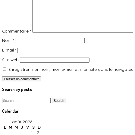
Water
Lorem ipsum dolor sit amet, consectetur adipiscing elit. S
malesuada neque vel elit auctor hendrerit. Suspendisse ult
pretium magna scelerisque eros condimentum congue. Sed 
ante quis lobortis tincidunt. Pellentesque eu erat convall
Lorem ipsum dolor sit amet, consectetur adipiscing elit. S
malesuada neque vel elit auctor hendrerit. Suspendisse ult
pretium magna scelerisque eros condimentum congue. Sed 
ante quis lobortis tincidunt. Pellentesque eu erat convall
Nullam aliquam lacinia felis, non semper erat conval
In faucibus dictum leo at condimentum. Proin nibh s
mauris sed, dapibus lectus…
Lorem ipsum dolor sit amet, consectetur adipiscing elit. S
malesuada neque vel elit auctor hendrerit. Suspendisse ult
pretium magna scelerisque eros condimentum congue. Sed 
ante quis lobortis tincidunt. Pellentesque eu erat convall
Tags
drink
,
facts
,
help
,
soda
,
water
,
weight
Previous Post