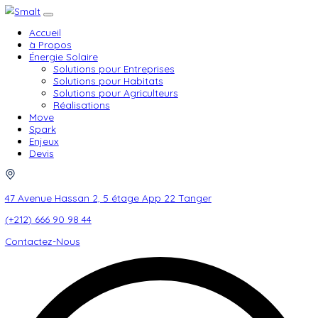
Accueil
à Propos
Énergie Solaire
Solutions pour Entreprises
Solutions pour Habitats
Solutions pour Agriculteurs
Réalisations
Move
Spark
Enjeux
Devis
47 Avenue Hassan 2, 5 étage App 22 Tanger
(+212) 666 90 98 44
Contactez-Nous